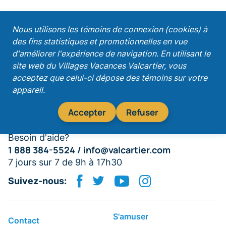
;
Nous utilisons les témoins de connexion (cookies) à
des fins statistiques et promotionnelles en vue
Recevez nos promotions!
d'améliorer l'expérience de navigation. En utilisant le
site web du Villages Vacances Valcartier, vous
acceptez que celui-ci dépose des témoins sur votre
appareil.
S'abonner
Accepter
Refuser
Besoin d'aide?
1 888 384-5524 /
info@valcartier.com
7 jours sur 7 de 9h à 17h30
Suivez-nous:
S'amuser
Contact