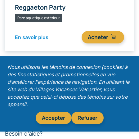
Reggaeton Party
Parc aquatique extérieur
Acheter
En savoir plus
;
Nous utilisons les témoins de connexion (cookies) à
des fins statistiques et promotionnelles en vue
Recevez nos promotions!
d'améliorer l'expérience de navigation. En utilisant le
site web du Villages Vacances Valcartier, vous
acceptez que celui-ci dépose des témoins sur votre
appareil.
S'abonner
Accepter
Refuser
Besoin d'aide?