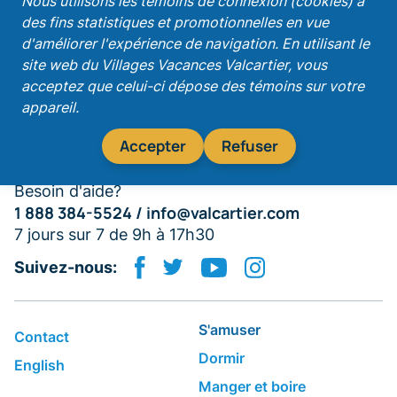
Nous utilisons les témoins de connexion (cookies) à
des fins statistiques et promotionnelles en vue
Recevez nos promotions!
d'améliorer l'expérience de navigation. En utilisant le
site web du Villages Vacances Valcartier, vous
acceptez que celui-ci dépose des témoins sur votre
appareil.
S'abonner
Accepter
Refuser
Besoin d'aide?
1 888 384-5524 /
info@valcartier.com
7 jours sur 7 de 9h à 17h30
Suivez-nous:
S'amuser
Contact
Dormir
English
​Manger et boire