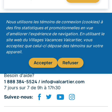
;
Nous utilisons les témoins de connexion (cookies) à
des fins statistiques et promotionnelles en vue
Recevez nos promotions!
d'améliorer l'expérience de navigation. En utilisant le
site web du Villages Vacances Valcartier, vous
acceptez que celui-ci dépose des témoins sur votre
appareil.
S'abonner
Accepter
Refuser
Besoin d'aide?
1 888 384-5524 /
info@valcartier.com
7 jours sur 7 de 9h à 17h30
Suivez-nous: