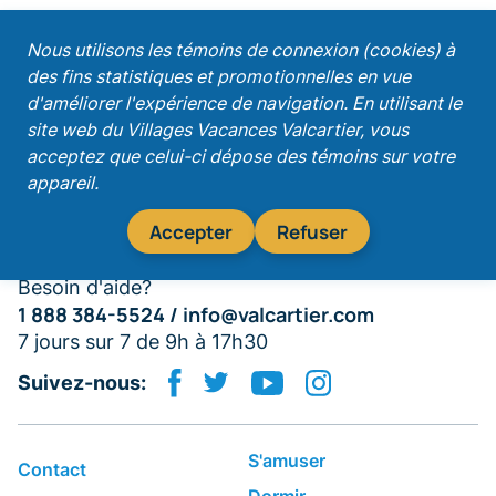
;
Nous utilisons les témoins de connexion (cookies) à
des fins statistiques et promotionnelles en vue
Recevez nos promotions!
d'améliorer l'expérience de navigation. En utilisant le
site web du Villages Vacances Valcartier, vous
acceptez que celui-ci dépose des témoins sur votre
appareil.
S'abonner
Accepter
Refuser
Besoin d'aide?
1 888 384-5524 /
info@valcartier.com
7 jours sur 7 de 9h à 17h30
Suivez-nous:
S'amuser
Contact